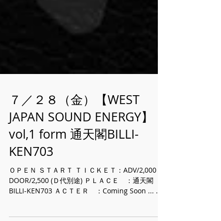
７／２８（金）【WEST
JAPAN SOUND ENERGY】
vol,1 form 通天閣BILLI-
KEN703
ＯＰＥＮ ＳＴＡＲＴ ＴＩＣＫＥＴ：ADV/2,000
DOOR/2,500 (Ｄ代別途) ＰＬＡＣＥ ：通天閣
BILLI-KEN703 ＡＣＴＥＲ ：Coming Soon ... 新