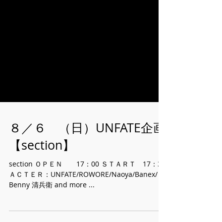
８／６ （日）UNFATE企画
【section】
section ＯＰＥＮ 17：00 ＳＴＡＲＴ 17：30
ＡＣＴＥＲ：UNFATE/ROWORE/Naoya/Banex/