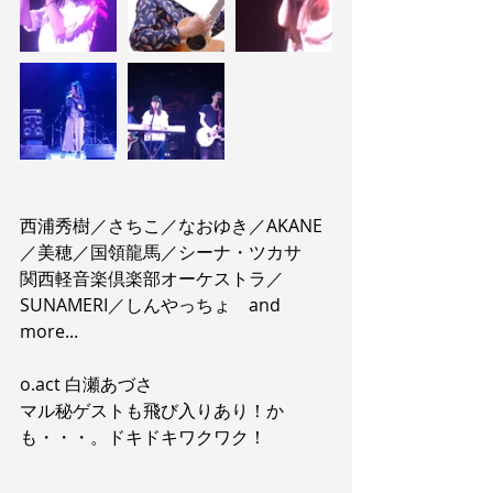
西浦秀樹／さちこ／なおゆき／AKANE
／美穂／国領龍馬／シーナ・ツカサ
関西軽音楽倶楽部オーケストラ／
SUNAMERI／しんやっちょ　and 
more...
o.act 白瀬あづさ
マル秘ゲストも飛び入りあり！か
も・・・。ドキドキワクワク！