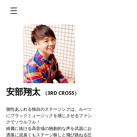
安部翔太
（3RD CROSS）
個性あふれる独自のステージングは、ルーツ
にブラックミュージックを感じさせるファン
クでソウルフル！
綺麗に抜ける高音域の独創的な声を武器にお
洒落に泥臭くもステージ狭しと飛び跳ねる圧