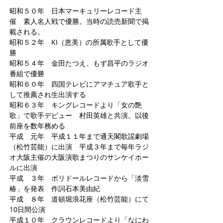
昭和５０年 日本マーキュリーレコード主
催 素人名人戦で優勝。
当時の読売新聞で掲
載される。
昭和５２年 KI（恵美）の所属歌手として優
勝
昭和５４年 金田たつえ、もず昌平のラジオ
番組で優勝
昭和６０年 四国テレビにアマチュア歌手と
して推薦され生出演する
昭和６３年 キングレコードより「女の艶
歌」で歌手デビュー 村田英雄と共演。以後
前座を数年務める
平成 元年 平成１１年まで通天閣歌謡劇場
（松竹芸能）に出演 平成３年まで毎年ラジ
オ大阪主催の大阪演歌まつりのサンケイホー
ルに出演
平成 ３年 ポリドールレコードから「淡雪
椿」を発表 作詞石本美由紀
平成 ８年 道頓堀浪花座（松竹芸能）にて
10日間公演
平成１０年 クラウンレコードより「なにわ