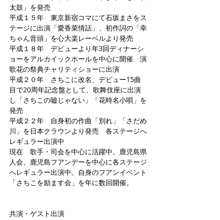
太鼓」を発売
平成１５年 東京新宿コマにて石坂まさをス
テージに出演「愛香菜情話」、初作詞の「幸
ちゃん音頭」を心大楽レーベルより発売
平成１８年 デビューより年3回ディナーシ
ョーをアルカイックホールを中心に開催 演
歌花の祭典チャリティショーに出演
平成２０年 さちこに改名、デビュー15曲
目で20周年記念盤として、歌舞伎座に出演
し「さちこの嘘じゃない」「花時名小唄」を
発売
平成２２年 自身初の作曲「別れ」「さだめ
川」を日本クラウンより発売 各ステージへ
レギュラー出演中
現在 歌手・司会を中心に活躍中。鹿児島県
人会、鹿児島フアンデーを中心に各ステージ
へレギュラー出演中。自身のフアンイベント
「さちこを励ます会」を年に数回開催。
共演・ゲスト出演