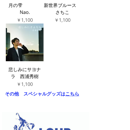
月の雫
新世界ブルース
Nao.
さちこ
価格
価格
￥1,100
￥1,100
悲しみにサヨナ
ラ 西浦秀樹
価格
￥1,100
その他 スペシャルグッズは
こちら