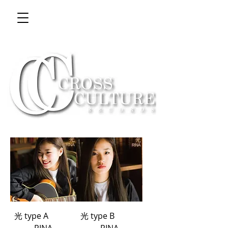
光 type A
光 type B