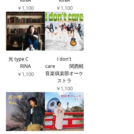
RINA
RINA
価格
価格
￥1,100
￥1,100
光 type C
I don't
RINA
care 関西軽
音楽俱楽部オーケ
価格
￥1,100
ストラ
価格
￥1,100