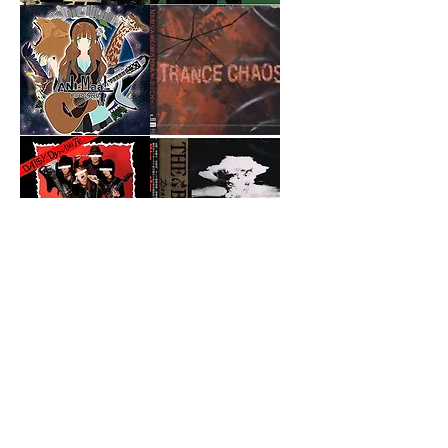
RobinsonKruise『WONDERFULL』
ザ
☆
ペ
ラ
ー
ズ
×
ゲ
ン
ド
P@LO-
～
ウ
NeeU『ANI-
TRANCE
ミ
CHAOS
MaaL』
サ
～
イ
Loud
S/A
ル
Records
『憎
PUNK
ま
オ
れ
ム
っ
ニ
DAISY
THE
子
バ
DYNAMITE『DEAD
BALLAD『警
世
ス
IN
告』
に
PUNK』
憚
る』
～
rip「RED
ILL
彩
PRINCESS」
鳥
～