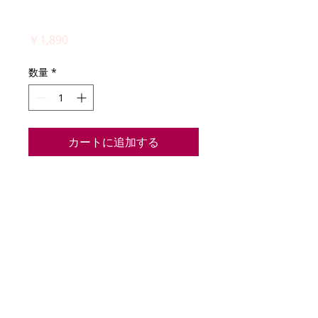
Syndrome」
価
￥1,890
格
数量
*
カートに追加する
　１．Crevasse
　２．Nice Country
　３．Robot Dance
　４．Thanks BOT
　５．Black Panther
　６．Haiki-Gas
　７．Insomnia
　８．BLGJM
　９．The End Of Life
１０．Last Stage~Your Life~