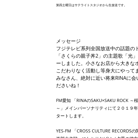
第四土曜日はサテライトスタジオから生放送です。
メッセージ
フジテレビ系列全国放送中の話題の
「さくらの親子丼2」の主題歌「光
ーしました。小さなお店から大きな
こだわりなく活動し等身大にやって
みなさん、絶対に近い将来RINAに
ださいね！
FM愛知 「
RINAのSAKU×SAKU ROCK 
～」
メインパーソナリティにて２０１９年
タートします。
YES-FM 「
CROSS CULTURE RECORDSの