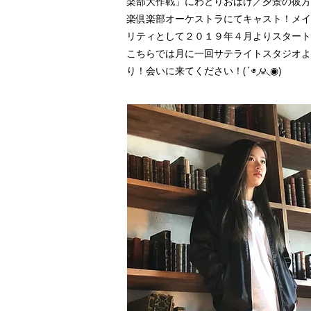
楽部大作戦」にわとりおばけ／夕景の彼方
楽倶楽部オーケストラにてキャスト！メイ
リティとして２０１９年４月よりスタート
​こちらでは月に一回サテライトスタジオ
り！会いに来てください！(´◉◞౪◟◉)​