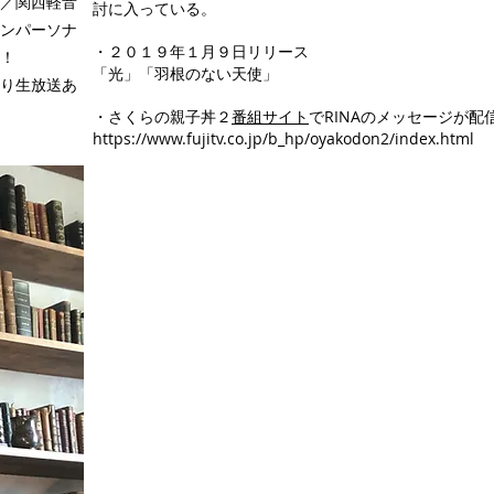
／関西軽音
討に入っている。
ンパーソナ
・２０１９年１月９日リリース
！
「光」「羽根のない天使」
より生放送あ
・さくらの親子丼２
番組サイト
でRINAのメッセージが配
https://www.fujitv.co.jp/b_hp/oyakodon2/index.html