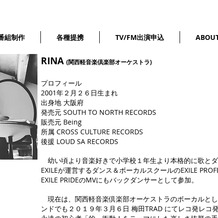
番組制作
各種提携
TV/FM出演申込
ABOU
RINA
(関西軽音楽倶楽部オーケストラ)
プロフィール
2001年２月２６日生まれ
１７歳（２０１８年１２月１０
出身地 大阪府
発売元 SOUTH TO NORTH RECORDS
販売元 Being
所属 CROSS CULTURE RECORDS
後援 LOUD SA RECORDS
幼い頃より音楽好きで小学校１年生より本格的に歌とダ
EXILEが運営するダンス＆ボーカルスクールのEXILE PROF
EXILE PRIDEのMVにもバックダンサーとして参加。
現在は、関西軽音楽倶楽部オーケストラのボーカルとし
ンドでも２０１９年３月６日 梅田TRAD にてレコ発レ