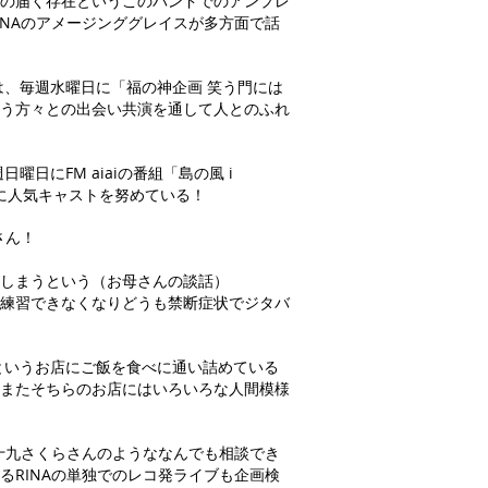
手の届く存在というこのバンドでのアンプレ
INAのアメージンググレイスが多方面で話
8では、毎週水曜日に「福の神企画 笑う門には
違う方々との出会い共演を通して人とのふれ
日曜日にFM aiaiの番組「島の風 i
いに人気キャストを努めている！
さん！
しまうという（お母さんの談話）
ー練習できなくなりどうも
​禁断症状でジタバ
というお店にご飯を食べに通い詰めている
？またそちらのお店にはいろいろな人間模様
九十九さくらさんのようななんでも相談でき
るRINAの単独でのレコ発ライブも企画検