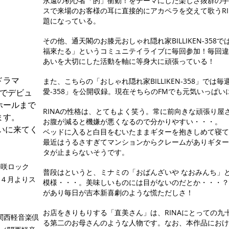
永遠の初心者「的」衝動！をテーマにした楽しさ抜群の
スで来場のお客様の耳に直接的にアカペラを交えて歌うR
題になっている。
その他、通天閣のお膝元おしゃれ隠れ家BILLIKEN-35
福來たる」というコミュニテイライブに毎回参加！毎回
あいを大切にした活動を軸に等身大に頑張っている！
ドラマ
また、こちらの「おしゃれ隠れ家BILLIKEN-358」では毎週
愛-358」を公開収録。現在そちらのFMでも元気いっぱ
」でデビュ
ホールまで
RINAの性格は、とてもよく笑う。常に前向きな頑張り屋
ます。
お腹が減ると機嫌が悪くなるので分かりやすい・・・。
会いに来てく
ベッドに入ると白目をむいたままギターを抱きしめて寝て
​最近はうるさすぎてマンションからクレームがありギタ
タが止まらないそうです。
～桜咲ロック
普段はというと、ミナミの「おばんざいや なおみんち」
４月よりス
模様・・・。美味しいものには目がないのだとか・・・
があり毎日が吉本新喜劇のような慌ただしさ！
お店をきりもりする「直美さん」は、RINAにとっての
関西軽音楽倶
る第二のお母さんのような人物です。なお、本作品におけ