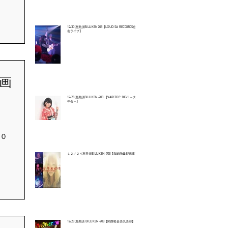
岡村
12/30 恵美須BILLIKEN703【LOUD SA RECORDS忘年
会ライブ】
企画
12/28 恵美須BILLIKEN-703 【VARITOP 100/1 ～大忘
年会～】
０
：
１２／２４恵美須BILLIKEN-703【脳細胞爆裂麻痺】
12/23 恵美須 BILLIKEN-703【関西軽音楽倶楽部】