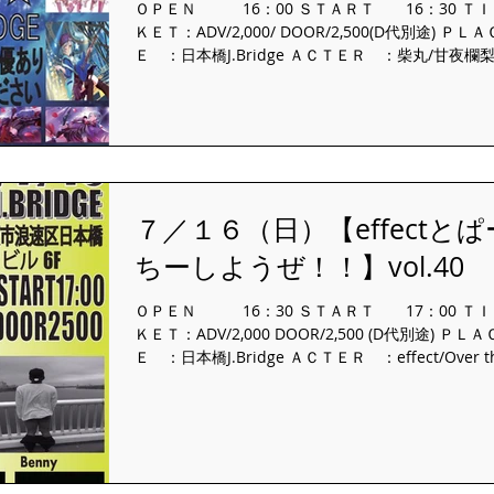
ＯＰＥＮ 16：00 ＳＴＡＲＴ 16：30 ＴＩ
ＫＥＴ：ADV/2,000/ DOOR/2,500(D代別途) ＰＬＡ
Ｅ ：日本橋J.Bridge ＡＣＴＥＲ ：柴丸/甘夜欄梨
梨/ ちぇる/neguse/長門さくら/ メロディ☆アミュ
Σ...
７／１６（日）【effectとぱ
ちーしようぜ！！】vol.40
ＯＰＥＮ 16：30 ＳＴＡＲＴ 17：00 ＴＩ
ＫＥＴ：ADV/2,000 DOOR/2,500 (D代別途) ＰＬＡ
Ｅ ：日本橋J.Bridge ＡＣＴＥＲ ：effect/Over t
Nostalghia/...