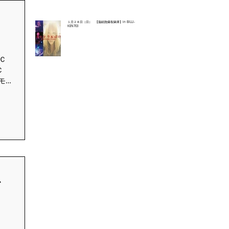
１月２８日（日） 【脳細胞爆裂麻痺】in BILLI-
KEN703
Ｃ
Ｃ
/モ
んや
ふ