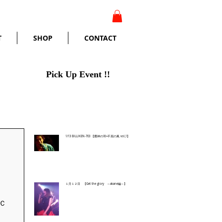
T
SHOP
CONTACT
Pick Up Event !!
1/13 BILLIKEN-703 【鷹神の羽×不屈の風 vol,1】
１月１２日 【Get the glory ～akane編～】
Ｃ
Ｃ