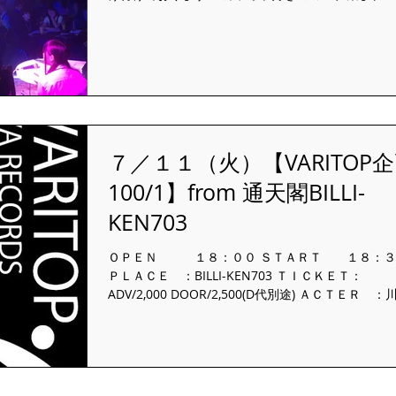
次予選 １７：００ＳＴＡＲＴ 二次予選 １７：
ＳＴＡＲＴ 司 会：優木ななみ 参加費：６０００
７／１１（火）【VARITOP
100/1】from 通天閣BILLI-
KEN703
ＯＰＥＮ １８：００ ＳＴＡＲＴ １８：３
ＰＬＡＣＥ ：BILLI-KEN703 ＴＩＣＫＥＴ：
ADV/2,000 DOOR/2,500(D代別途) ＡＣＴＥＲ ：
保新吾/中嶋ゆーき/ 森田雄貴/風見のぞみ/聖人/ し
まむしくん/...