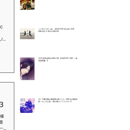
Ｃ
１２月２２日（金）【ONE FOR ALL,ALL FOR
Ｃ
SMILLE】in BILLI-KEN703
久/飛
..
12/19 恵美須BILLIKEN-703 【VARITOP 100/1 ～軽音
倶楽部編～】
ス
12／17通天閣お洒落隠れ家ビリケン358【お洒落倶楽
3
部～ちいさな花～+投げ銭ライブコラボ！】
開催
も受
一