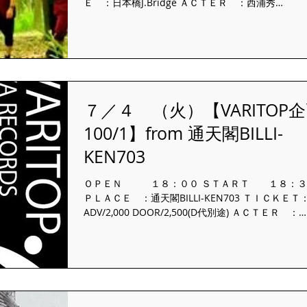
Ｅ ：日本橋J.Bridge ＡＣＴＥＲ ：西浦秀
樹/effect/Daisuke/ 仁乃武/諸見里耕一/営利目的/ 
雄大/優木ななみ/
７／４ （火）【VARITOP
100/1】from 通天閣BILLI-
KEN703
ＯＰＥＮ １８：００ ＳＴＡＲＴ １８：３
ＰＬＡＣＥ ：通天閣BILLI-KEN703 ＴＩＣＫＥＴ
ADV/2,000 DOOR/2,500(D代別途) ＡＣＴＥＲ ：
effect/せつな/チオン/ ダイヤのＪ/馬屋原つかさ/...