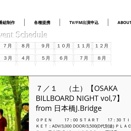
番組制作
各種提携
TV/FM出演申込
ABOU
vent Schedule
７月
８月
９月
１０月
１１月
１２月
３月
４月
５月
６月
７月
８月
７／１ （土）【OSAKA
BILLBOARD NIGHT vol,7】
from 日本橋J.Bridge
ＯＰＥＮ 17：00 ＳＴＡＲＴ 17：30 ＴＩ
ＫＥＴ：ADV/3,000 DOOR/3,500(D代別途) ＰＬＡ