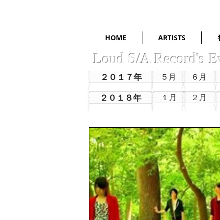
HOME
ARTISTS
Loud S/A Record's E
２０１７年
５月
６月
２０１８年
１月
２月