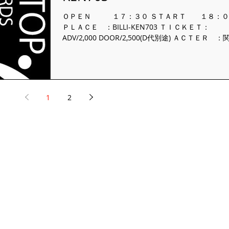
ＯＰＥＮ １７：３０ ＳＴＡＲＴ １８：０
ＰＬＡＣＥ ：BILLI-KEN703 ＴＩＣＫＥＴ：
ADV/2,000 DOOR/2,500(D代別途) ＡＣＴＥＲ ：
軽音楽倶楽部オーケストラ/ スナメリ/オコジョ/空見
TATSUKI/ゆーみん/彩水/...
1
2