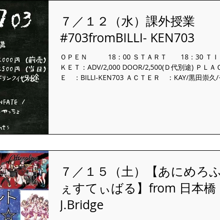
７／１２（水）課外授業
#703fromBILLI- KEN703
ＯＰＥＮ 18：00 ＳＴＡＲＴ 18：30 ＴＩ
ＫＥＴ：ADV/2,000 DOOR/2,500(Ｄ代別途) ＰＬＡ
Ｅ ：BILLI-KEN703 ＡＣＴＥＲ ：KAY/黒田崇久
フモフ/ UNFATE/うまやはらつかさ/ りょうかな/し
っちょ/
７／１５（土）【あにめろ
ぇすてぃばる】from 日本橋
J.Bridge