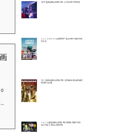
12/17 恵美須BILLIKEN-703 【 COLOR STORY】
４５
円
１１／１６アメリカ村DROP【Lucifer's Hammer!!!
Vol,1】
企画
12／3 恵美須BILLIKEN-703 【OSAKA BILLBOARD
NIGHT vol,9】
０
川久
まし
１２／２恵美須BILLIKEN-703【REAL BEAT GIG
vol,119】in BILLI-KEN703