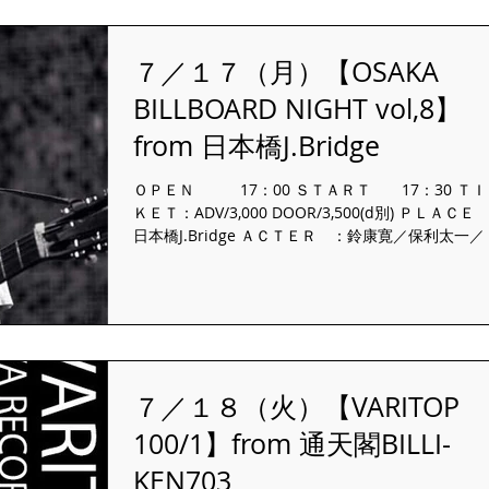
７／１７（月）【OSAKA
BILLBOARD NIGHT vol,8】
from 日本橋J.Bridge
ＯＰＥＮ 17：00 ＳＴＡＲＴ 17：30 ＴＩ
ＫＥＴ：ADV/3,000 DOOR/3,500(d別) ＰＬＡＣＥ
日本橋J.Bridge ＡＣＴＥＲ ：鈴康寛／保利太一／
塚ケンジ／吉永こういち／ 抗生物質７０３／Daisuk
／
７／１８（火）【VARITOP
100/1】from 通天閣BILLI-
KEN703