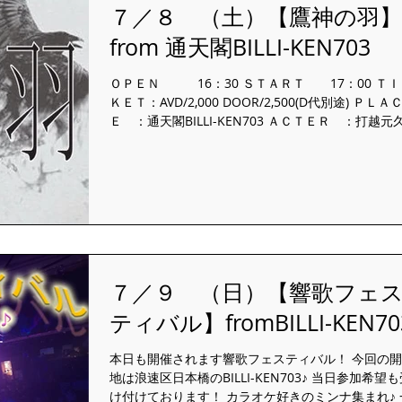
７／８ （土）【鷹神の羽】
from 通天閣BILLI-KEN703
ＯＰＥＮ 16：30 ＳＴＡＲＴ 17：00 ＴＩ
ＫＥＴ：AVD/2,000 DOOR/2,500(D代別途) ＰＬＡ
Ｅ ：通天閣BILLI-KEN703 ＡＣＴＥＲ ：打越元
脚/ 狂化人間ヤマシタ/あおい/ 西尾昴我/風見のぞみ/.
７／９ （日）【響歌フェ
ティバル】fromBILLI-KEN70
本日も開催されます響歌フェスティバル！ 今回の
地は浪速区日本橋のBILLI-KEN703♪ 当日参加希望
け付けております！ カラオケ好きのミンナ集まれ♪ 