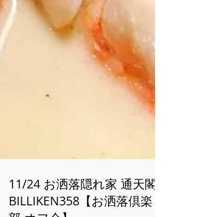
11/24 お洒落隠れ家 通天閣