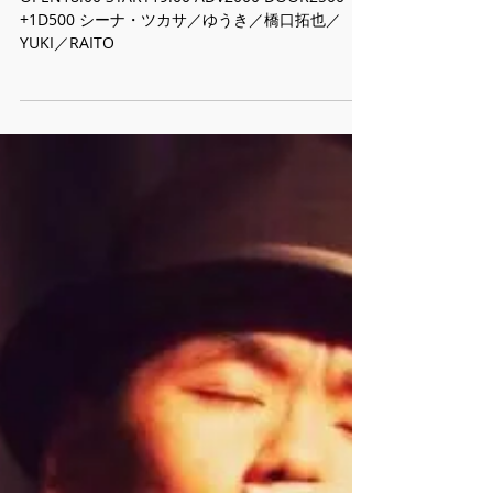
11/11 お洒落隠れ家 通天
閣ビリケン358【お洒落倶
楽部】
OPEN18:00 START19:00 ADV2000 DOOR2500
+1D500 シーナ・ツカサ／ゆうき／橋口拓也／
YUKI／RAITO