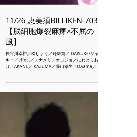
11/26 恵美須BILLIKEN-703
【脳細胞爆裂麻痺×不屈の
風】
長谷川幸裕／松しょう／鈴康寛／ DAISUKE/ジャッ
キー／effect／スナメリ／オコジョ／にわとりおば
け／AKANE／ KAZUMA／藤山孝生／D.yama／