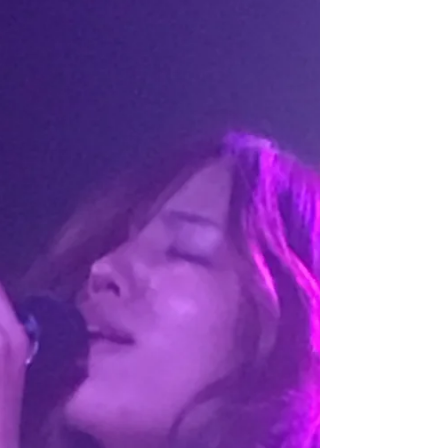
11/16 お洒落隠れ家 通天閣
ビリケン358【お洒落倶楽
部】
OPEN18:00 START18:30 ADV2000 DOOR2500
+500D 国領龍馬／桐谷力也／DAISUKE／ 伊勢拓馬