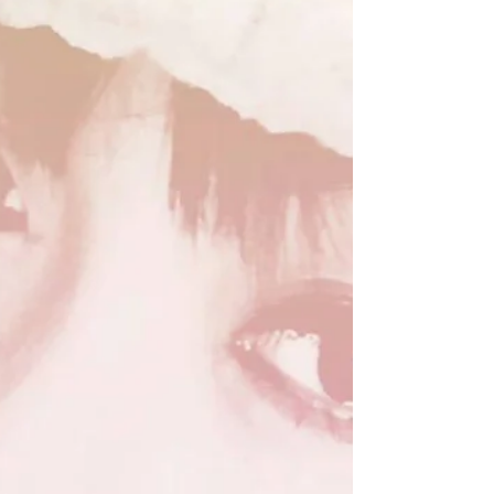
2017.11.11土@京都TRUST MONSTERS presents
"MONSTERS Bridge vol.5” open 18:00/ start
18:30 adv ¥2,000-/door ¥2,500- ▽出演 ARoots
opposite...