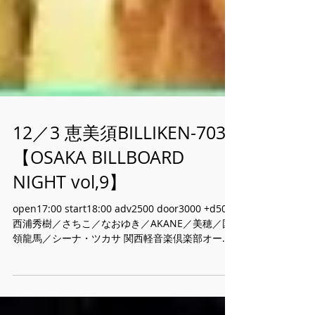
12／3 恵美須BILLIKEN-703
【OSAKA BILLBOARD
NIGHT vol,9】
open17:00 start18:00 adv2500 door3000 +d500
西浦秀樹／さちこ／なおゆき／AKANE／美穂／国
領龍馬／シーナ・ツカサ 関西軽音楽倶楽部オーケ
ストラ／SUNAMERI／しんやっちょ and more...
o.act 白瀬あづさ...