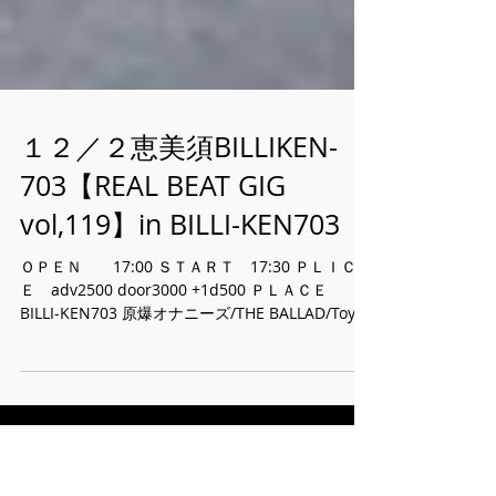
１２／２恵美須BILLIKEN-
703【REAL BEAT GIG
vol,119】in BILLI-KEN703
ＯＰＥＮ 17:00 ＳＴＡＲＴ 17:30 ＰＬＩＣ
Ｅ adv2500 door3000 +1d500 ＰＬＡＣＥ
BILLI-KEN703​ 原爆オナニーズ/THE BALLAD/Toy's
Army/にわとりおばけ/ /The Guilty...