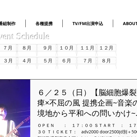
番組制作
各種提携
TV/FM出演申込
ABOU
vent Schedule
７月
８月
９月
１０月
１１月
１２月
３月
４月
５月
６月
７月
８月
６／２５（日）【脳細胞爆裂
痺×不屈の風 提携企画~音楽
境地から平和への問いかけ~
from日本橋J.BRIDGE
ＯＰＥＮ ： １７：００ ＳＴＡＲＴ ： １７
３０ ＴＩＣＫＥＴ： adv2000 door2500(d別＋5