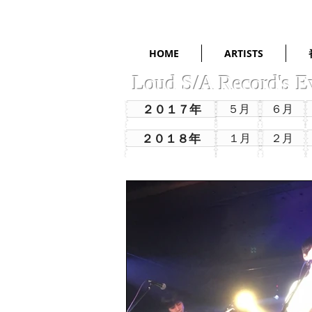
HOME
ARTISTS
Loud S/A Record's E
２０１７年
５月
６月
２０１８年
１月
２月