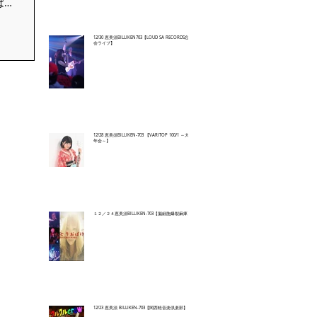
ばけ
、、
12/30 恵美須BILLIKEN703【LOUD SA RECORDS忘年
会ライブ】
12/28 恵美須BILLIKEN-703 【VARITOP 100/1 ～大忘
年会～】
１２／２４恵美須BILLIKEN-703【脳細胞爆裂麻痺】
12/23 恵美須 BILLIKEN-703【関西軽音楽倶楽部】