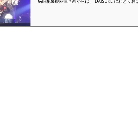
脳細胞爆裂麻痺企画からは、 DAISUKE にわとりお
スナメリ オコジョ RISSAN 不屈の風企画からは、
the ballad諸見里耕一...