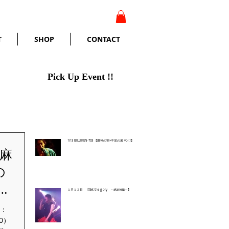
T
SHOP
CONTACT
Pick Up Event !!
1/13 BILLIKEN-703 【鷹神の羽×不屈の風 vol,1】
麻
の
】
１月１２日 【Get the glory ～akane編～】
：
00）