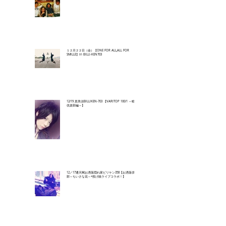
１２月２２日（金）【ONE FOR ALL,ALL FOR
SMILLE】in BILLI-KEN703
12/19 恵美須BILLIKEN-703 【VARITOP 100/1 ～軽音
倶楽部編～】
12／17通天閣お洒落隠れ家ビリケン358【お洒落倶楽
部～ちいさな花～+投げ銭ライブコラボ！】