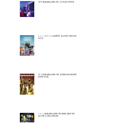
12/17 恵美須BILLIKEN-703 【 COLOR STORY】
１１／１６アメリカ村DROP【Lucifer's Hammer!!!
Vol,1】
12／3 恵美須BILLIKEN-703 【OSAKA BILLBOARD
NIGHT vol,9】
１２／２恵美須BILLIKEN-703【REAL BEAT GIG
vol,119】in BILLI-KEN703