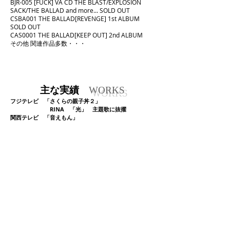
BJR-005 [FUCK] VA CD THE BLAST/EXPLOSION
SACK/THE BALLAD and more... SOLD OUT
CSBA001 THE BALLAD[REVENGE] 1st ALBUM
SOLD OUT
CAS0001 THE BALLAD[KEEP OUT] 2nd ALBUM ​
その他 関連作品多数・・・
主な実績
WORKS
フジテレビ 「さくらの親子丼２」
RINA 「光」 主題歌に抜擢
関西テレビ 「音えもん」
RINA インタビューMV放送
チバテレビ 「muse9」
関西軽音楽倶楽部オーケストラ
「I DON'T CARE」エンディング曲に抜擢
チバテレビ 「muse9」
関西軽音楽倶楽部オーケストラ
ゲスト出演
神奈川テレビ「柔術やろうぜ」
nAO.「月の雫」
オープニング曲に抜擢
神奈川テレビ「柔術やろうぜ」
夕景の彼方「キミガイルカラ」
エンディング曲に抜擢