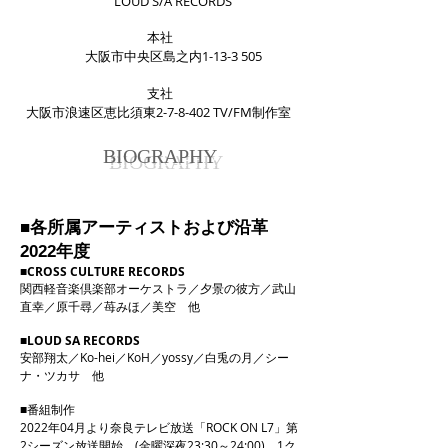
​
LOUD S/A RECORDS​
本社
大阪市中央区島之内1-13-3 505
支社
大阪市浪速区恵比須東2-7-8-402 TV/FM制作室
BIOGRAPHY
■各所属アーティストおよび沿革
年度
2022
■
CROSS CULTURE RECORDS
関西軽音楽倶楽部オーケストラ／夕景の彼方／武山
直幸／原千尋／苺みほ／美空 他
■LOUD SA RECORDS
安部翔太／Ko-hei／KoH／yossy／白兎の月／シー
ナ・ツカサ 他
■
番組制作
2022年04月より奈良テレビ放送「ROCK ON L7」第
2シーズン放送開始。(金曜深夜23:30～24:00) 1ク