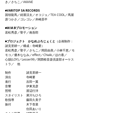
き／さちこ／AKANE
■VARITOP SA RECORDS
国領龍馬／紺屋涼太／オコジョ／TEA COOL／馬屋
原つかさ／ゴレゴレ／井崎昴平
■W.M.Bプロモーション
若松秀彦／聖子／南吾郎
■プロジェクト かなめぷろじぇくと
（企画制作：
諸見里耕一／構成：寺崎要）
若松秀彦／聖子／さちこ／岡田由美／小林千恵／モ
モコ／優木ななみ／effect／Chiaki／ほの香／
心韻(LOY)／Lesser99／関西軽音楽倶楽部オーケス
トラ／ 他
制作 諸見里耕一
演出 寺崎要
進行 吉田一翼
音響 伊東克彦
照明 渡辺行洋
スタイリスト 犀川ちひろ
歌指導 藤田久美子
振付 木下杏菜
住田あいり