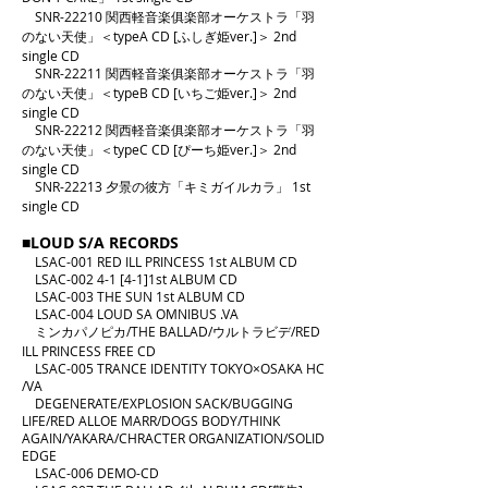
SNR-22210 関西軽音楽俱楽部オーケストラ「羽
のない天使」＜typeA CD [ふしぎ姫ver.]＞ 2nd
single CD
SNR-22211 関西軽音楽俱楽部オーケストラ「羽
のない天使
」＜typeB CD [いちご姫ver.]＞ 2nd
single CD
SNR-22212 関西軽音楽俱楽部オーケストラ「羽
のない天使
」＜typeC CD [ぴーち姫ver.]＞ 2nd
single CD
SNR-22213 夕景の彼方「キミガイルカラ
」 1st
single CD
■LOUD S/A RECORDS
LSAC-001 RED ILL PRINCESS 1st ALBUM CD​
LSAC-002 4-1 [4-1]1st ALBUM CD​
LSAC-003 THE SUN 1st ALBUM CD​
LSAC-004 LOUD SA OMNIBUS .VA
ミンカパノピカ/THE BALLAD/ウルトラビデ/RED
ILL PRINCESS FREE CD​
LSAC-005 TRANCE IDENTITY TOKYO×OSAKA HC
/VA
DEGENERATE/EXPLOSION SACK/BUGGING
LIFE/RED ALLOE MARR/DOGS BODY/THINK
AGAIN/YAKARA/CHRACTER ORGANIZATION/SOLID
EDGE ​
LSAC-006 DEMO-CD​