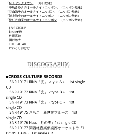
「
MBSヤングタウン
」（毎日放送）
「
中島みゆきのオールナイトニッポン
」（ニッポン放送）
「
谷山浩子のオールナイトニッポン
」（ニッポン放送）
「
鴻上尚史のオールナイトニッポン
」（ニッポン放送）
「
松任谷由実のオールナイトニッポン
」（ニッポン放送）
J.B.S GROUP
Lesser99
佐藤真哉
岡村雄大
THE BALLAD
にわとりおばけ
DISCOGRAPHY
■CROSS CULTURE RECORDS
SNR-19171 RINA「光」＜type A＞ 1st single
CD​
SNR-19172 RINA「光」＜type B＞
1st
s
ingle
CD
SNR-19173 RINA「光」＜type C＞
1st
s
ingle
CD
SNR-19175
さちこ「新世界ブルース」
1st
s
ingle
CD
SNR-19176
Nao.「月の雫」1st s
ingle
CD
SNR-19177 関西軽音楽俱楽部オーケストラ「I
DON'T CARE」 1st single
CD