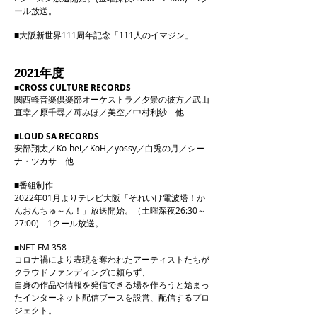
ール放送。
■
大阪新世界111周年記念「111人のイマジン」
年度
2021
■
CROSS CULTURE RECORDS
関西軽音楽倶楽部オーケストラ／夕景の彼方／武山
直幸／原千尋／苺みほ／美空／中村利紗 他
■LOUD SA RECORDS
安部翔太／Ko-hei／KoH／yossy／白兎の月／シー
ナ・ツカサ 他
■
番組制作
2022年01月よりテレビ大阪「それいけ電波塔！か
んおんちゅ～ん！」放送開始。（土曜深夜26:30～
27:00) 1クール放送。
■
NET FM 358
コロナ禍により表現を奪われたアーティストたちが
クラウドファンディングに頼らず、
自身の作品や情報を発信できる場を作ろうと始まっ
たインターネット配信ブースを設営、配信するプロ
ジェクト。