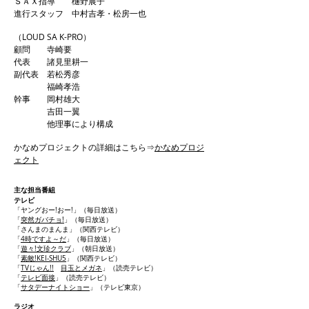
ＳＡＸ指導 樋野展子
進行スタッフ 中村吉孝・松房一也
（LOUD SA K-PRO）
顧問 寺崎要
代表 諸見里耕一
副代表 若松秀彦
福崎孝浩
幹事 岡村雄大
吉田一翼
他理事により構成
​かなめプロジェクトの詳細はこちら⇒
かなめプロジ
ェクト
主な担当番組
テレビ
「ヤングおー!おー!」（毎日放送）
「
突然ガバチョ!
」（毎日放送）
「さんまのまんま」（関西テレビ）
「
4時ですよ～だ
」（毎日放送）
「
遊々!文珍クラブ
」（朝日放送）
「
素敵!KEI-SHU5
」（関西テレビ）
「
TVじゃん!!
目玉とメガネ
」（読売テレビ）
「
テレビ面接
」（読売テレビ）
「
サタデーナイトショー
」（テレビ東京）
ラジオ