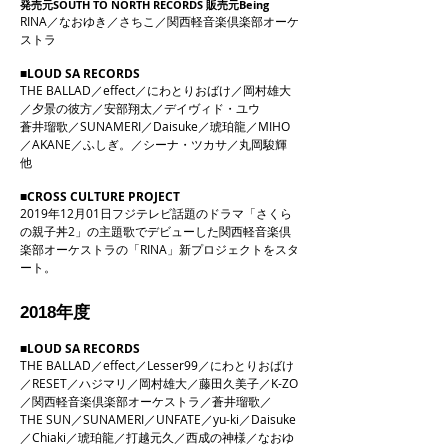
発売元SOUTH TO NORTH RECORDS
販売元Being
RINA／なおゆき／さちこ／関西軽音楽倶楽部オーケ
ストラ
■LOUD SA RECORDS
THE BALLAD／effect／にわとりおばけ／岡村雄大
／夕景の彼方／安部翔太／デイヴィド・ユウ
蒼井瑠歌／SUNAMERI／Daisuke／琥珀龍／MIHO
／AKANE／ふしぎ。／シーナ・ツカサ／丸岡駿輝
他
■CROSS CULTURE PROJECT
2019年12月01日フジテレビ話題のドラマ「さくら
の親子丼2」の主題歌でデビューした関西軽音楽倶
楽部オーケストラの「RINA」新プロジェクトをスタ
ート。
2018年度
■LOUD SA RECORDS
THE BALLAD／effect／Lesser99／にわとりおばけ
／RESET／ハジマリ／岡村雄大／藤田久美子／K-ZO
／関西軽音楽倶楽部オーケストラ／蒼井瑠歌／
THE SUN／SUNAMERI／UNFATE／yu-ki／Daisuke
／Chiaki／琥珀龍／打越元久／西成の神様／なおゆ