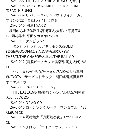
LSAC-007 THE BALLAD 4th ALBUM CD[警告]​
LSAC-008 DAISY DYNAMITE 1st CD ALBUM
[DEAD IN PUNK]​
LSAC-009 ザ ペラーズ×ゲンドウミサイル カッ
プリングCD [憎まれっ子世に憚る]​
LSAC-010 [彩鳥] .VA CD
和田ゆみ/K-ZO/路生/高橋直人/大督/上平勇/TU-
KO/岡村雄大/平田タカオ/創ハジメ​
LSAC-011 ダンビラ.VA
ダンビラビラビラ/アキラモンズ/SOLID
EDGE/WOOORMZ/B.A.D/導火線/SCREW-
THREAT/THE CHARGE/ぬ界村/THE BALLAD
LSAC-012 [電脳ピーチカフェ倶楽部 萌え抜け] .VA
CD
ひよこ/ひたかろう/たっきい/RAIKA/桃＊/真田
遼/RYOTA サービストラック：関西軽音楽倶楽部
オーケストラ​
LSAC-013 VA DVD「SPIRITS」
THE BALLAD/呀狼/妄想ジャングルジム/岡村雄
大/effect/K-ZO​
LSAC-014 DEMO-CD​
LSAC-015 ロビンソンクルーズ「ワンダフル」1st
ALBUM CD
LSAC-014 岡村雄大「月野幻奏夜」1st ALBUM
CD
LSAC-016 まはろ♪「テイク・オフ」2nd CD