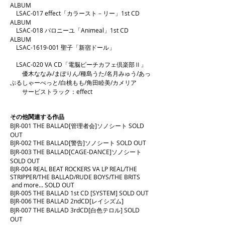
ALBUM
LSAC-017 effect「カラースト－リー」1st CD
ALBUM
LSAC-018 パロニーユ「Animeal」1st CD
ALBUM
LSAC-1619-001 聖子「新宿ドール」
LSAC-020 VA CD「電脳ピーチカフェ倶楽部Ⅱ」
優木ななみ/まぽりん/種島うた/名月みゅう/あっ
ぷるしゃーべっと/白桃もも/角田睦美/カメリア
サービストラック：effect
その他関連する作品
BJR-001 THE BALLAD[管理者会]ソノシート SOLD
OUT
BJR-002 THE BALLAD[警告]ソノシート SOLD OUT
BJR-003 THE BALLAD[CAGE-DANCE]ソノシート
SOLD OUT
BJR-004 REAL BEAT ROCKERS VA LP REAL/THE
STRIPPER/THE BALLAD/RUDE BOYS/THE BRITS
and more... SOLD OUT
BJR-005 THE BALLAD 1st CD [SYSTEM] SOLD OUT
BJR-006 THE BALLAD 2ndCD[レイシズム]
BJR-007 THE BALLAD 3rdCD[白色テロル] SOLD
OUT