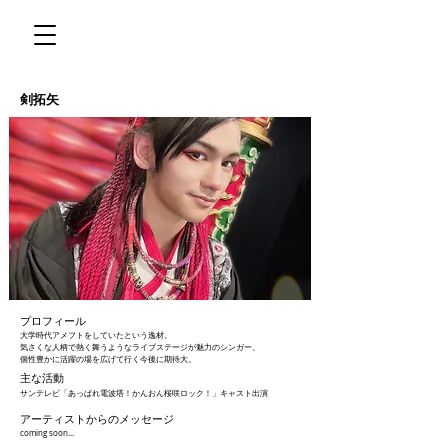
​剣拓矢
​プ
ロフィール
大学時代アメフトをしていたという逸材。
気さくな人柄で熱く舞うようなライブステージが魅力のシンガー。
個性豊かに活躍の場を広げて行く今後に期待大。
主な活
動
サンテレビ「あっぱれ電波塔！かんおん桜咲ロック！
」キャスト出演
アーティストからのメッセージ
coming soon...