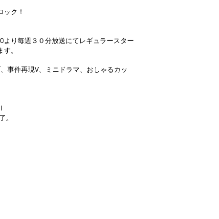
ロック！
5:00より毎週３０分放送にてレギュラースター
ます。
ブ、事件再現V、ミニドラマ、おしゃるカッ
I
終了。