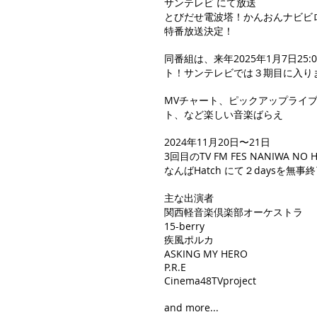
サンテレビ にて放送
とびだせ電波塔！かんおんナビビ
特番放送決定！
同番組は、来年2025年1月7日2
ト！サンテレビでは３期目に入り
​MVチャート、ピックアップライ
ト、など楽しい音楽ばらえ
2024年11月20日〜21日
3回目のTV FM FES NANIWA NO H
なんばHatch にて２daysを無事
主な出演者
関西軽音楽倶楽部オーケストラ
15-berry
疾風ポルカ
ASKING MY HERO
P.R.E
Cinema48TVproject
and more...