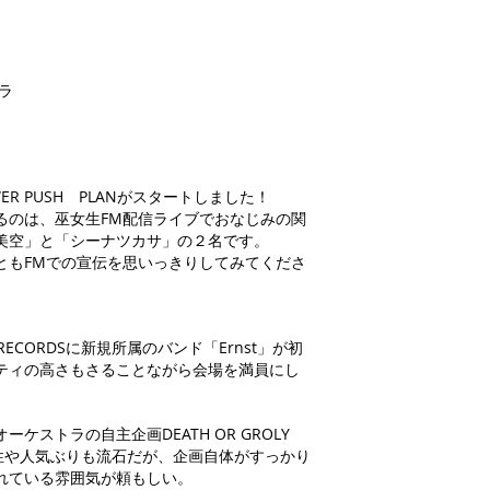
ラ
POWER PUSH PLANがスタートしました！
るのは、巫女生FM配信ライブでおなじみの関
美空」と「シーナツカサ」の２名です。
ともFMでの宣伝を思いっきりしてみてくださ
RE RECORDSに新規所属のバンド「Ernst」が初
ティの高さもさることながら会場を満員にし
ーケストラの自主企画DEATH OR GROLY
話題性や人気ぶりも流石だが、企画自体がすっかり
れている雰囲気が頼もしい。