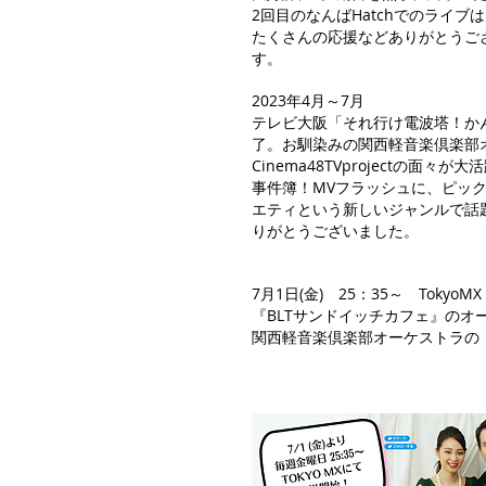
2回目のなんばHatchでのライ
たくさんの応援などありがとうご
す。
2023年4月～7月
テレビ大阪「それ行け電波塔！か
了。お馴染みの関西軽音楽倶楽部
Cinema48TVprojectの
事件簿！MVフラッシュに、ピッ
エティという新しいジャンルで話
りがとうございました。
7月1日(金) 25：35～ Tokyo
『BLTサンドイッチカフェ』のオ
関西軽音楽倶楽部オーケストラの