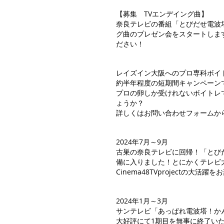
【募集 TVエンデイング曲】
奈良テレビの番組「とびだせ電波
グ曲のプレゼン会をスタートしま
ださい！
レイズイン大阪へのプロ専科ボイ
約半年程度の短期間キャンペーン
プロの卵しか受けれないボイトレ
ょうか？
詳しくはお問い合わせフォームか
2024年7月～9月
​古巣の奈良テレビに回帰！「と
備に入りました！とにかくテレビ
Cinema48TVprojectの大活
2024年1月～3月
サンテレビ「あっぱれ電波塔！か
大好評にて1期目を無事に終了い