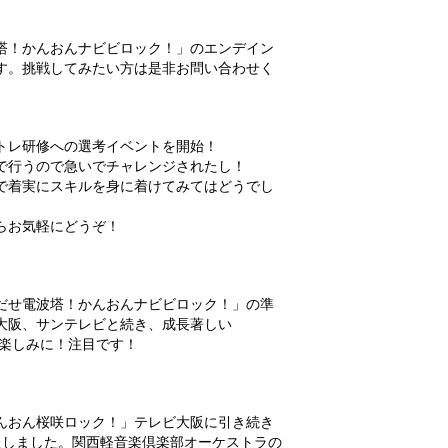
塔！かんおんナビビロック！」のエンデイン
す。挑戦してみたい方は是非お問い合わせく
トレ研修への選考イベントを開始！
で行うので急いでチャレンジされたし！
で着実にスキルを身に着けてみてはどうでし
らお気軽にどうぞ！
びだせ電波塔！かんおんナビビロック！」の準
大阪、サンテレビと続き、成長著しい
躍をお楽しみに！注目です！
んおん桜咲ロック！」テレビ大阪に引き続き
たしました。関西軽音楽倶楽部オーケストラの