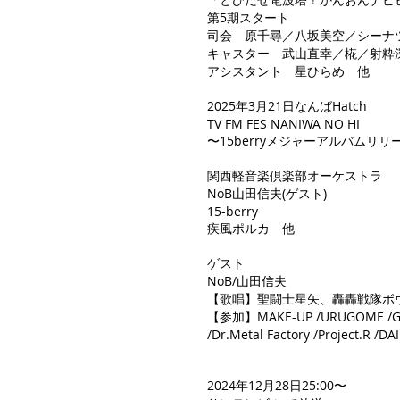
第5期スタート
司会 原千尋／八坂美空／シーナ
キャスター 武山直幸／椛／射粋
​アシスタント 星ひらめ 他
2025年3月21日なんばHatch
TV FM FES NANIWA NO HI
​〜15berryメジャーアルバムリリ
関西軽音楽倶楽部オーケストラ
​NoB山田信夫(ゲスト)
15-berry
疾風ポルカ 他
ゲスト
NoB/山田信夫
【歌唱】聖闘士星矢、轟轟戦隊ボ
【参加】MAKE-UP /URUGOME /GRAN
/Dr.Metal Factory /Project.R /D
2024年12月28日25:00〜