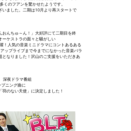
ブは多くのフアンを驚かせたようです。
ざいました。二期は10月より再スタートで
んおんちゅ～ん！」大好評にて二期目を終
オーケストラの面々と騒がしい
面々が大活躍！人気の音楽ミニドラマにコントあるある
クアップライブまで今までになかった音楽バラ
題となりました！沢山のご支援をいただきあ
MX 深夜ドラマ番組
ープニング曲に
「羽のない天使」に決定しました！​