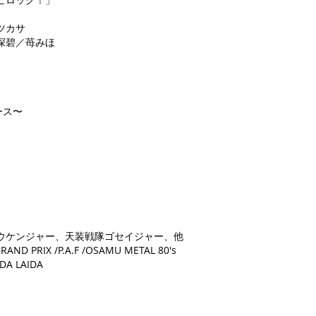
ツカサ
深碧／苺みほ
ース〜
ウケンジャー、天装戦隊ゴセイジャー、他
D PRIX /P.A.F /OSAMU METAL 80's
AIDA LAIDA