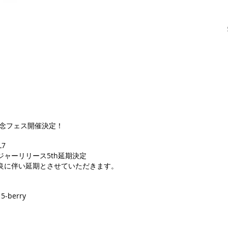
記念フェス開催決定！
L7
ャーリリース5th延期決定
良に伴い延期とさせていただきます。
berry