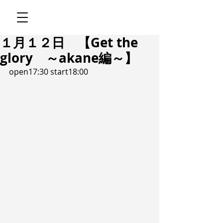
１月１２日 【Get the
glory ～akane編～】
open17:30 start18:00