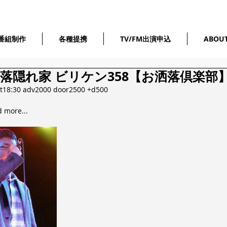
番組制作
各種提携
TV/FM出演申込
ABOU
お洒落隠れ家 ビリケン358【お洒落倶楽部
art18:30 adv2000 door2500 +d500
ore...