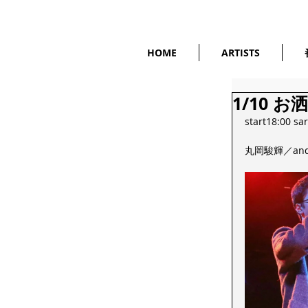
HOME
ARTISTS
1/10 
start18:00 s
丸岡駿輝／and m