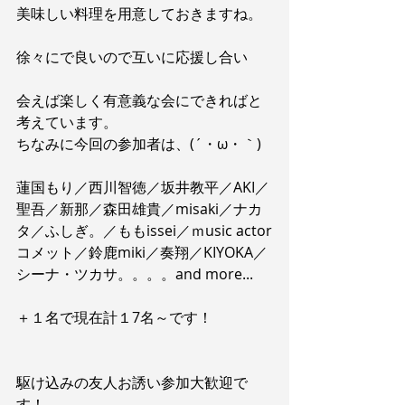
美味しい料理を用意しておきますね。
徐々にで良いので互いに応援し合い
会えば楽しく有意義な会にできればと
考えています。
ちなみに今回の参加者は、(´・ω・｀)
蓮国もり／西川智徳／坂井教平／AKI／
聖吾／新那／森田雄貴／misaki／ナカ
タ／ふしぎ。／ももissei／ｍusic actor
コメット／鈴鹿miki／奏翔／KIYOKA／
シーナ・ツカサ。。。。and more...
＋１名で現在計１7名～です！
駆け込みの友人お誘い参加大歓迎で
す！