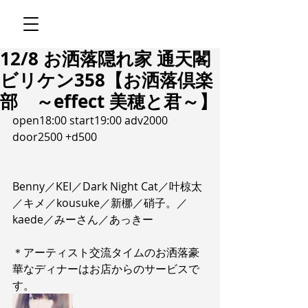
12/8 お洒落隠れ家 通天閣
ビリケン358【お洒落倶楽
部 ～effect 美穂と君～】
open18:00 start19:00 adv2000 
door2500 +d500
Benny／KEI／Dark Night Cat／叶椋太
／キメ／kousuke／新梛／硝子。／
kaede／みーさん／あっきー
＊アーティスト交流タイムのお洒落豪
華なディナーはお店からのサービスで
す。