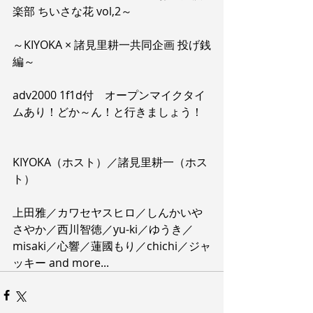
楽部 ちいさな花 vol,2～
～KIYOKA × 諸見里耕一共同企画 投げ銭
編～
adv2000 1f1d付　オープンマイクタイ
ムあり！どか～ん！と行きましょう！
KIYOKA（ホスト）／諸見里耕一（ホス
ト）
上田雅／カワセヤスヒロ／しんかいや
さやか／西川智徳／yu-ki／ゆうき／
misaki／心響／蓮國もり／chichi／ジャ
ッキー and more...