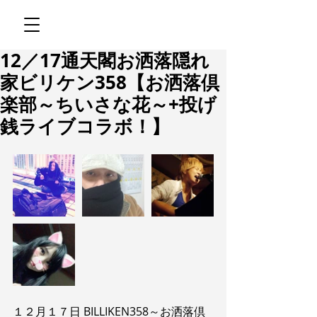
12／17通天閣お洒落隠れ
家ビリケン358【お洒落倶
楽部～ちいさな花～+投げ
銭ライブコラボ！】
１２月１７日 BILLIKEN358～お洒落倶