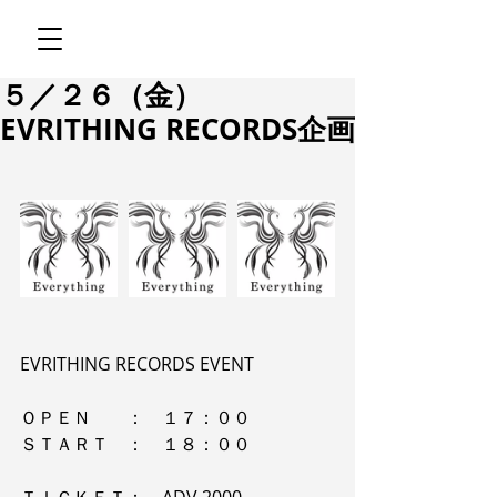
５／２６（金）
EVRITHING RECORDS企画
EVRITHING RECORDS EVENT
ＯＰＥＮ　　：　１７：００
ＳＴＡＲＴ　：　１８：００