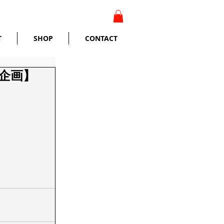
T
SHOP
CONTACT
 企画】