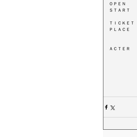
ＯＰＥＮ　　
ＳＴＡＲＴ　
ＴＩＣＫＥＴ　：A
ＰＬＡＣＥ　
ＡＣＴＥＲ　　：M
　　　　　　　
　　　　　　　　a