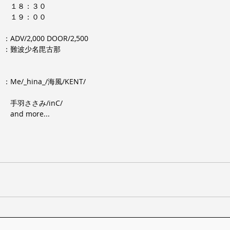
　　１８：３０
　　１９：００
DV/2,000 DOOR/2,500
　：難波少名毘古那
e/_hina_/海風/KENT/
　手羽ささみ/inC/
nd more...