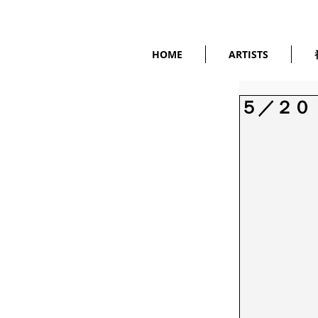
HOME
ARTISTS
５／２０（