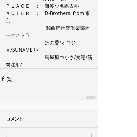
ＰＬＡＣＥ　：　難波少名毘古那
ＡＣＴＥＲ　：　D-Brothers  from 東
京
 ​　　　　　　　　関西軽音楽倶楽部オ
ーケストラ
　　　　　　　　ほの香/オコジ
ョ/SUNAMERI/
　　　　　　　　​馬屋原つかさ/奏翔/​筋
肉注射/
コメント