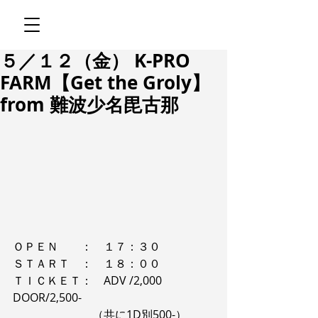
５／１２（金） K-PRO
FARM【Get the Groly】
from 難波少名毘古那
ＯＰＥＮ　　：　１７：３０
​ＳＴＡＲＴ　：　１８：００​
ＴＩＣＫＥＴ：　ADV /2,000 
DOOR/2,500-
　　　　　　　（共に1D別500-）