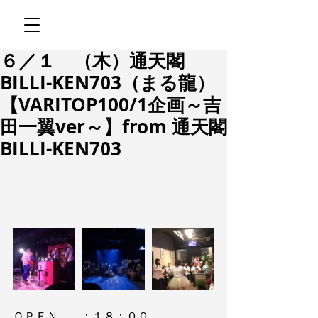
６／１ （木）通天閣
BILLI-KEN703（まる龍）
【VARITOP100/1企画～吉
田一翼ver～】from 通天閣
BILLI-KEN703
ＯＰＥＮ　　：１８：００