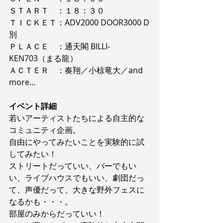
ＳＴＡＲＴ　：１８：３０
ＴＩＣＫＥＴ：​ADV2000 DOOR3000 D
別
ＰＬＡＣＥ　：通天閣 BILLI-
KEN703（まる龍）​
ＡＣＴＥＲ　：奏翔／小椋竜大／and 
more…
イベント詳細
若いアーティストたちによる自主的な
コミュニティ企画。
自由にやってみたいことを実験的に試
してみたい！
ストリートだっていい、バーでもい
い、ライブハウスでもいい、劇団だっ
て、声優だって、大きな野外フェスに
なるかも・・・。
部屋のみからだっていい！