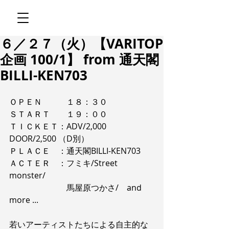
６／２７（火）【VARITOP
企画 100/1】 from 通天閣
BILLI-KEN703
ＯＰＥＮ　　　１８：３０
ＳＴＡＲＴ　　１９：００
ＴＩＣＫＥＴ：ADV/2,000 
DOOR/2,500 （D別）
ＰＬＡＣＥ　：通天閣BILLI-KEN703
ＡＣＴＥＲ　：フミキ/Street 
monster/
　　　　　　　馬屋原つかさ/　and 
more ...
若いアーティストたちによる自主的な