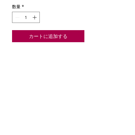
数量
*
カートに追加する
反戦・反権力・半差別
そして動物愛護・環境汚染までを痛烈
なメッセージで叫び続けてきた日本孤
高のパンクバンド懇親の作品。
P@LO-NeeU 1st アルバム 「ANI-
MaaL」