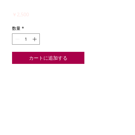
抜け』
価
￥2,500
格
数量
*
カートに追加する
　１．明月みゆう「Children 
knight」
　２．あっぷるしゃーべっと「シャー
ベットの魔法」
　３．まぽりん「1cmメンタル」
　４．白桃もも「ハッピー♡ワンダー
ランド」
　５．優木ななみ「Beryl」
　６．種島うた「うたたね」
　７．玉置レミ「VOICE」