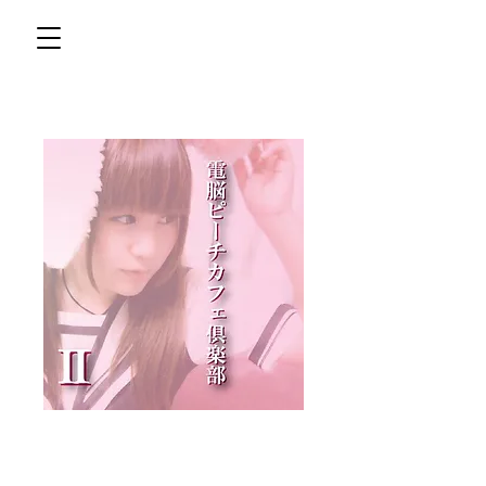
『電脳ピーチカフ
ェ倶楽部Ⅱ 萌え