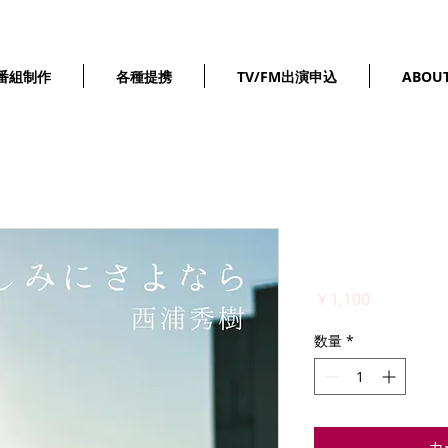
番組制作
各種提携
TV/FM出演申込
ABOU
悲しみにサ
価
￥1,100
格
数量
*
カ