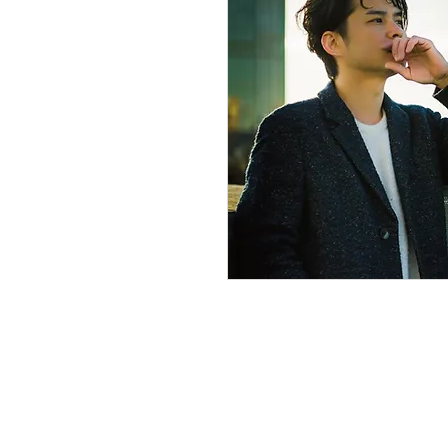
P@LO-NeeU 1st アルバム 「ANI
■西浦秀樹「悲しみにサヨナラ」
SNR-19174 ￥1080 （税込）
安全地帯のメンバーによるあの名
す。